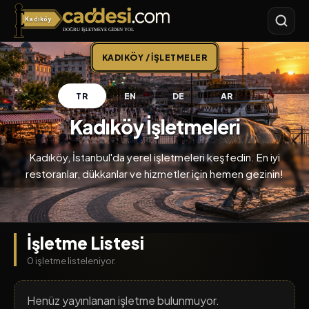
Kadıköy
Caddesi.com
KADIKÖY / İŞLETMELER
TR
EN
DE
AR
Kadıköy İşletmeleri
Kadıköy, İstanbul'da yerel işletmeleri keşfedin. En iyi
restoranlar, dükkanlar ve hizmetler için hemen gezinin!
İşletme Listesi
0 işletme listeleniyor.
Henüz yayınlanan işletme bulunmuyor.