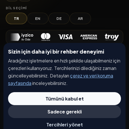
DIL SEÇIMI
TR
EN
DE
AR
Sizin için daha iyi bir rehber deneyimi
Keşfet
Aradığınız işletmelere en hızlı şekilde ulaşabilmeniz için
İşletmeler
çerezleri kullanıyoruz. Tercihlerinizi dilediğiniz zaman
Etkinlikler
güncelleyebilirsiniz. Detayları
çerez ve veri koruma
sayfasında
inceleyebilirsiniz.
Kampanyalar
Haberler
Tümünü kabul et
İşletme Başvurusu
Sadece gerekli
Kurumsal
Tercihleri yönet
Hakkımızda