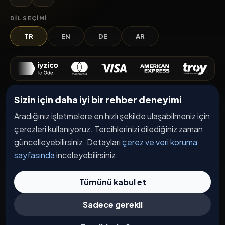
DIL SEÇIMI
TR
EN
DE
AR
Sizin için daha iyi bir rehber deneyimi
Keşfet
Aradığınız işletmelere en hızlı şekilde ulaşabilmeniz için
İşletmeler
çerezleri kullanıyoruz. Tercihlerinizi dilediğiniz zaman
Etkinlikler
güncelleyebilirsiniz. Detayları
çerez ve veri koruma
Kampanyalar
sayfasında
inceleyebilirsiniz.
Haberler
Tümünü kabul et
İşletme Başvurusu
Sadece gerekli
Kurumsal
Hakkımızda