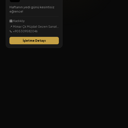
Haftanın yedi günü kesintisiz
eğlence!
🏙️ Kadıköy
📍 Mimar Çk Müjdat Gezen Sanat Pasajı No : 11, 34714 Kadıköy/İstanbul, Osmanağa, Kadıköy, İstanbul
📞 +905309582046
İşletme Detayı