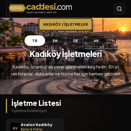
Kadıköy
Caddesi.com
KADIKÖY / İŞLETMELER
TR
EN
DE
AR
Kadıköy İşletmeleri
Kadıköy, İstanbul'da yerel işletmeleri keşfedin. En iyi
restoranlar, dükkanlar ve hizmetler için hemen gezinin!
İşletme Listesi
1 işletme listeleniyor.
Avalon Kadıköy
AV
Barlar & Publar